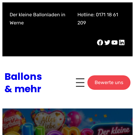
Zum
Inhalt
Der kleine Ballonladen in
Hotline: 0171 18 61
springen
Werne
209
Facebook
Twitter
YouTube
LinkedIn
Ballons
Bewerte uns
& mehr